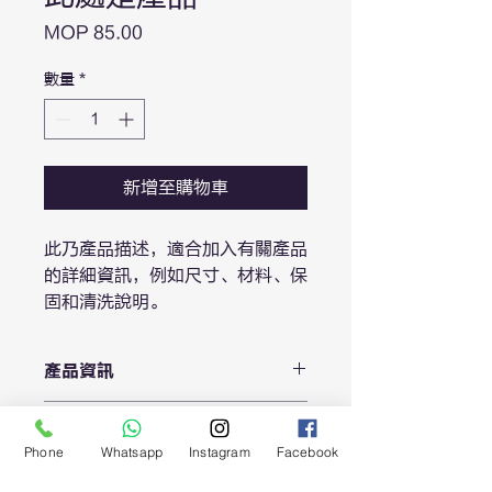
價
MOP 85.00
格
數量
*
新增至購物車
此乃產品描述，適合加入有關產品
的詳細資訊，例如尺寸、材料、保
固和清洗說明。
產品資訊
這是產品詳情，適合加入有關產品的更
退貨與退款政策
多資訊，例如尺寸、材料、保固和清洗
Phone
Whatsapp
Instagram
Facebook
說明。另外，您也可在此處形容產品的
這是退貨與退款政策，適合向客戶解釋
獨特之處，以及可給客戶帶來的好處。