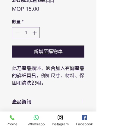
價
MOP 15.00
格
數量
*
新增至購物車
此乃產品描述，適合加入有關產品
的詳細資訊，例如尺寸、材料、保
固和清洗說明。
產品資訊
這是產品詳情，適合加入有關產品的更
退貨與退款政策
多資訊，例如尺寸、材料、保固和清洗
Phone
Whatsapp
Instagram
Facebook
說明。另外，您也可在此處形容產品的
這是退貨與退款政策，適合向客戶解釋
獨特之處，以及可給客戶帶來的好處。